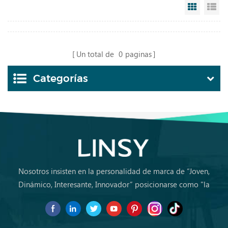
Grid Vi
Li
Un total de
0
paginas
Categorías
Nosotros insisten en la personalidad de marca de “Joven,
Dinámico, Interesante, Innovador” posicionarse como "la
marca de primera elección para jóvenes a comprar muebles
por primera vez.