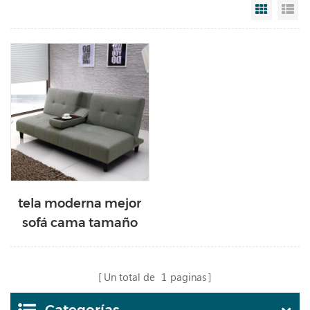
Grid Vi
Li
tela moderna mejor
sofá cama tamaño
pequeño
apartamento
Un total de
1
paginas
durmiente sin brazos