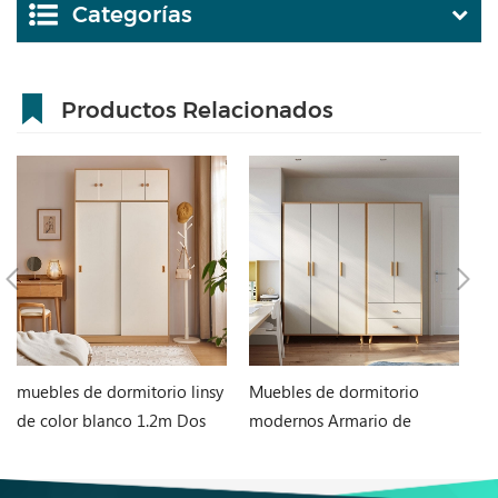
Categorías
Productos Relacionados
muebles de dormitorio linsy
Muebles de dormitorio
C
de color blanco 1.2m Dos
modernos Armario de
nó
puertas Armario LS466D6-A
almacenamiento de MDF
J
JC18D-A1