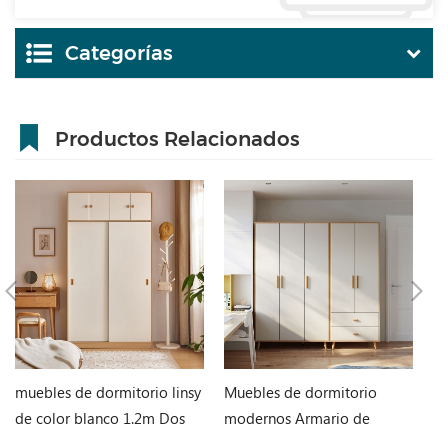
Categorías
Productos Relacionados
muebles de dormitorio linsy
Muebles de dormitorio
C
de color blanco 1.2m Dos
modernos Armario de
nó
puertas Armario LS466D6-A
almacenamiento de MDF
J