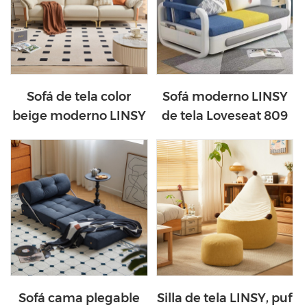
sala de estar en forma
de L, RBC1K
Sofá de tela color
Sofá moderno LINSY
beige moderno LINSY
de tela Loveseat 809
BS190-A
Sofá cama plegable
Silla de tela LINSY, puf