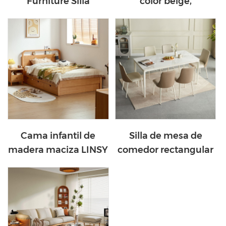
Furniture Silla
color beige,
giratoria de cuero
encantadora cama
Lazy G63-A
para niños TBC180-A
Cama infantil de
Silla de mesa de
madera maciza LINSY
comedor rectangular
con almacenaje KN4A
color crema con acero
al carbono LH333R1-A