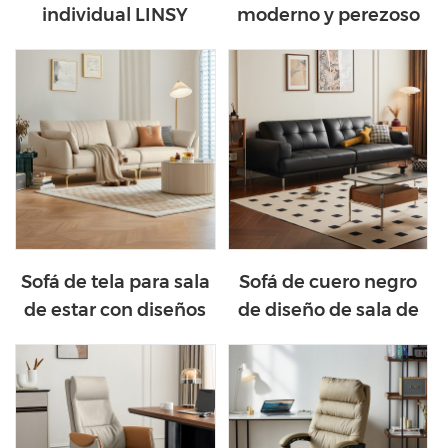
individual LINSY
moderno y perezoso
TBS612-A
LS839K1-A
Sofá de tela para sala
Sofá de cuero negro
de estar con diseños
de diseño de sala de
de lujo modernos
estar de alta calidad
PS222-A
PS160-A