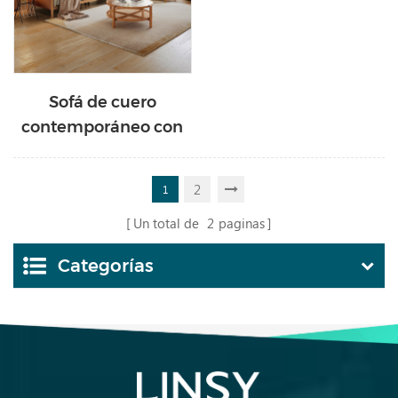
Sofá de cuero
contemporáneo con
estructura de madera
PS087-A
2
1
Un total de
2
paginas
Categorías