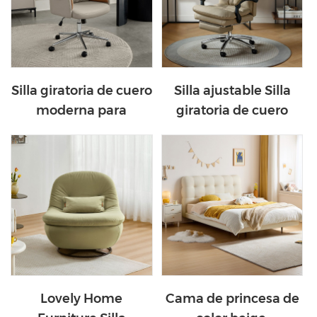
Silla giratoria de cuero
Silla ajustable Silla
moderna para
giratoria de cuero
computadora BY080-
moderna para
A
computadora BY043-
A
Lovely Home
Cama de princesa de