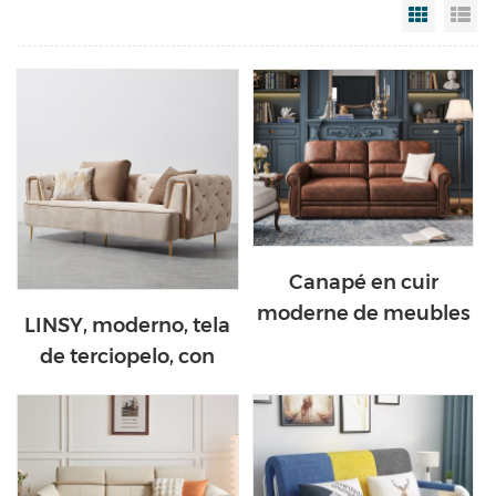
Grid Vi
Li
Canapé en cuir
moderne de meubles
LINSY, moderno, tela
de salon de style
de terciopelo, con
américain avec le bon
mechones, conjunto
prix 2070
de sofás, muebles,
seccionales, esquina
Chesterfield, sofás de