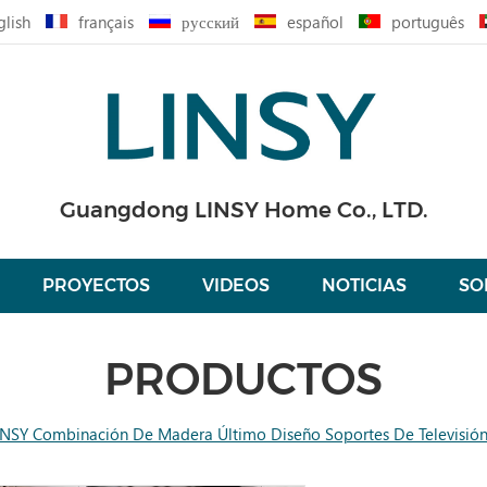
glish
français
русский
español
português
Guangdong LINSY Home Co., LTD.
PROYECTOS
VIDEOS
NOTICIAS
SO
PRODUCTOS
INSY Combinación De Madera Último Diseño Soportes De Televisió