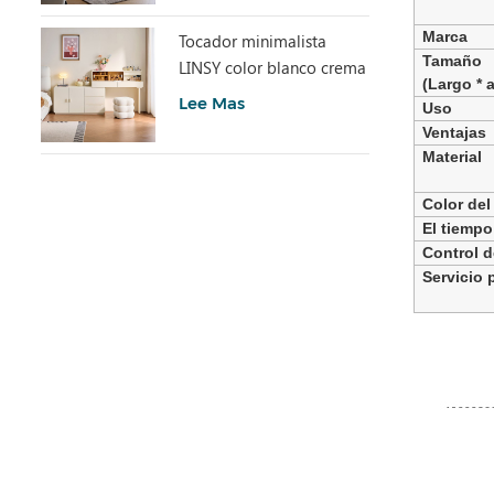
Marca
Tocador minimalista
Tamaño
LINSY color blanco crema
(Largo * 
con armario UD6C-A
Lee Mas
Uso
Ventajas
Material
Color del
El tiempo
Control d
Servicio 