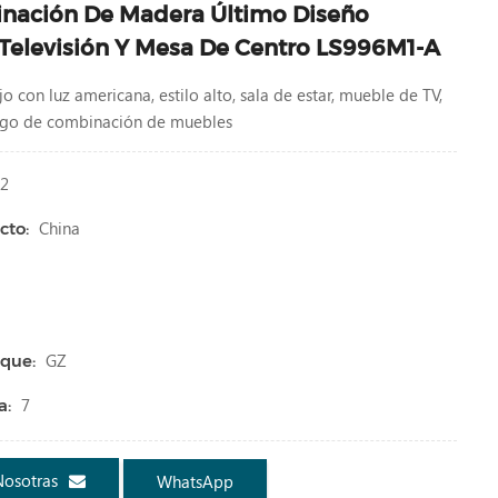
nación De Madera Último Diseño
Televisión Y Mesa De Centro LS996M1-A
o con luz americana, estilo alto, sala de estar, mueble de TV,
ego de combinación de muebles
2
China
cto:
GZ
que:
7
a:
Nosotras
WhatsApp