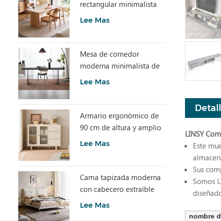
rectangular minimalista
con piedra sinterizada
Lee Mas
LH586R4-C
Mesa de comedor
moderna minimalista de
losa de piedra gris con
Lee Mas
acrílico transparente
RI2R-B
Detal
Armario ergonómico de
90 cm de altura y amplio
LINSY Comb
espacio de
Lee Mas
Este mue
almacenamiento TN1T-A
almacen
Sus comp
Cama tapizada moderna
Somos LI
con cabecero extraíble
diseñado
BC663-A
Lee Mas
nombre d