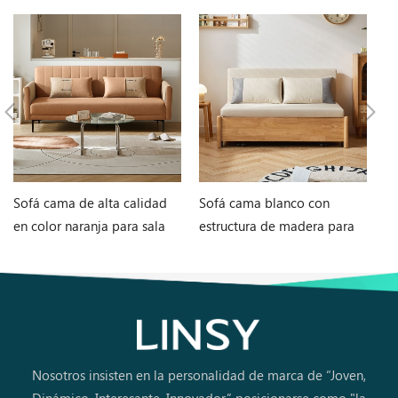
Sofá cama de alta calidad
Sofá cama blanco con
M
en color naranja para sala
estructura de madera para
en
de estar G060-A
sala de estar G076-A
in
Nosotros insisten en la personalidad de marca de “Joven,