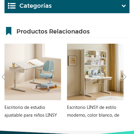
Categorías
Productos Relacionados
Escritorio de estudio
Escritorio LINSY de estilo
Li
ajustable para niños LINSY
moderno, color blanco, de
fa
de 1,2 metros, color blanco,
1,2 m con estantes de
c
LH192V1-A
almacenamiento OM2X-A
ca