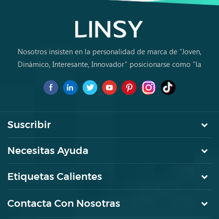
R
Nosotros insisten en la personalidad de marca de “Joven,
Dinámico, Interesante, Innovador” posicionarse como "la
marca de primera elección para jóvenes a comprar muebles
por primera vez.
Suscribir
Necesitas Ayuda
Etiquetas Calientes
Contacta Con Nosotras