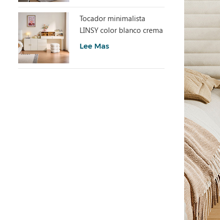
Tocador minimalista
LINSY color blanco crema
con armario UD6C-A
Lee Mas