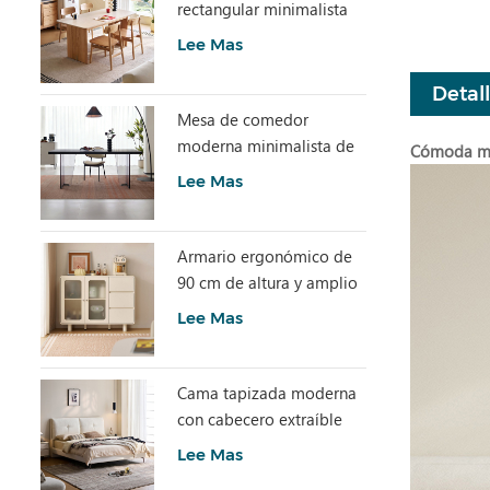
rectangular minimalista
con piedra sinterizada
Lee Mas
LH586R4-C
Detal
Mesa de comedor
moderna minimalista de
Cómoda mo
losa de piedra gris con
Lee Mas
acrílico transparente
RI2R-B
Armario ergonómico de
90 cm de altura y amplio
espacio de
Lee Mas
almacenamiento TN1T-A
Cama tapizada moderna
con cabecero extraíble
BC663-A
Lee Mas