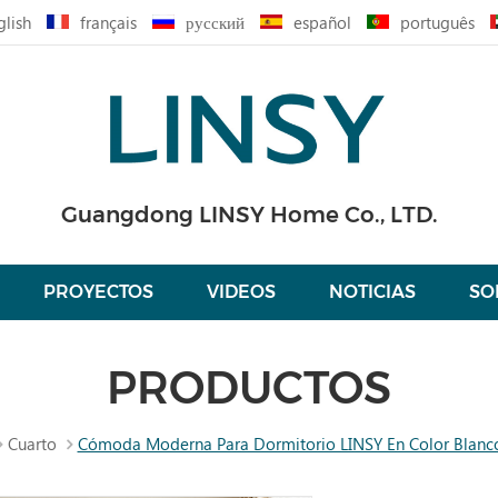
glish
français
русский
español
português
Guangdong LINSY Home Co., LTD.
PROYECTOS
VIDEOS
NOTICIAS
SO
PRODUCTOS
Cuarto
Cómoda Moderna Para Dormitorio LINSY En Color Blan