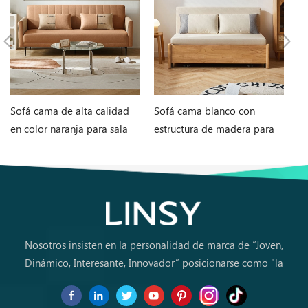
Sofá cama de alta calidad
Sofá cama blanco con
M
en color naranja para sala
estructura de madera para
en
de estar G060-A
sala de estar G076-A
in
Nosotros insisten en la personalidad de marca de “Joven,
Dinámico, Interesante, Innovador” posicionarse como "la
marca de primera elección para jóvenes a comprar muebles
por primera vez.