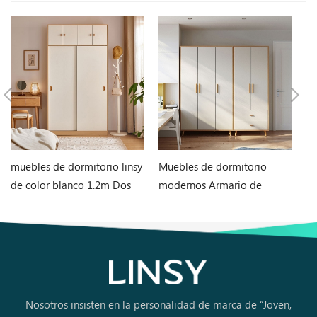
muebles de dormitorio linsy
Muebles de dormitorio
C
de color blanco 1.2m Dos
modernos Armario de
nó
puertas Armario LS466D6-A
almacenamiento de MDF
J
JC18D-A1
Nosotros insisten en la personalidad de marca de “Joven,