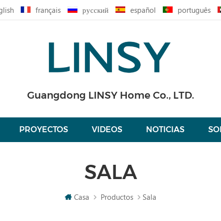
glish
français
русский
español
português
Guangdong LINSY Home Co., LTD.
PROYECTOS
VIDEOS
NOTICIAS
SO
SALA
Casa
Productos
Sala