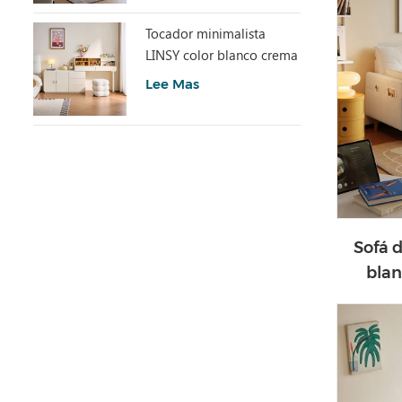
Tocador minimalista
LINSY color blanco crema
con armario UD6C-A
Lee Mas
Sofá 
blan
mi