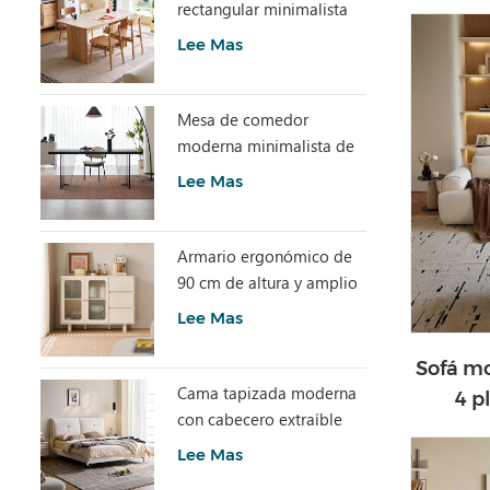
rectangular minimalista
con piedra sinterizada
Lee Mas
LH586R4-C
Mesa de comedor
moderna minimalista de
losa de piedra gris con
Lee Mas
acrílico transparente
RI2R-B
Armario ergonómico de
90 cm de altura y amplio
espacio de
Lee Mas
almacenamiento TN1T-A
Sofá mo
Cama tapizada moderna
4 p
con cabecero extraíble
domést
BC663-A
Lee Mas