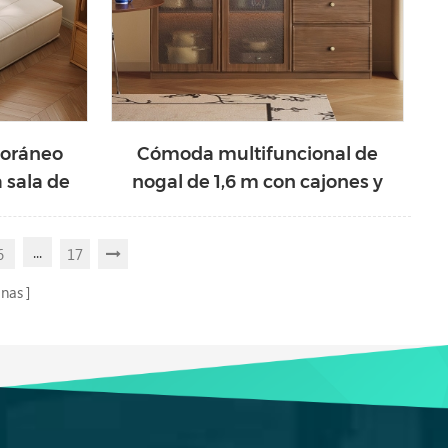
oráneo
Cómoda multifuncional de
 sala de
nogal de 1,6 m con cajones y
tela G195-
puertas de cristal RC3T-A
...
6
17
inas