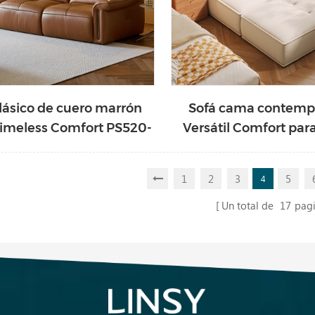
lásico de cuero marrón
Sofá cama contemp
imeless Comfort PS520-
Versátil Comfort para
A
estar con tapizado en 
A
1
2
3
5
4
Un total de
17
pag