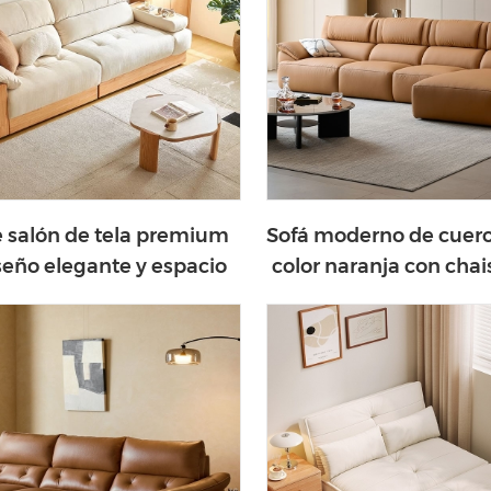
e salón de tela premium
Sofá moderno de cuero
seño elegante y espacio
color naranja con cha
macenamiento BS627-B
BS861-A