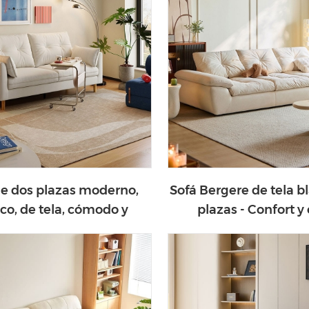
de dos plazas moderno,
Sofá Bergere de tela b
co, de tela, cómodo y
plazas - Confort y 
nimalista, BS806-A
minimalista G2