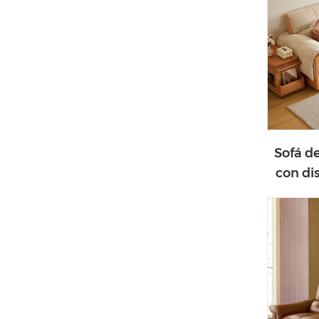
Sofá d
con di
de al