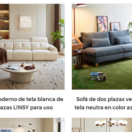
cristal RU7T-C
derno de tela blanca de
Sofá de dos plazas ve
lazas LINSY para uso
tela neutra en color a
ico y hotelero BS695-A
BS326-A