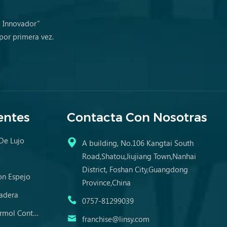
, Innovador”
por primera vez.
entes
Contacta Con Nosotras
 De Lujo
A building, No.106 Kangtai South
Road,Shatou,Jiujiang Town,Nanhai
District, Foshan City,Guangdong
n Espejo
Province,China
adera
0757-81299039
Mesa De Comedor De Mármol Contemporánea
franchise@linsy.com