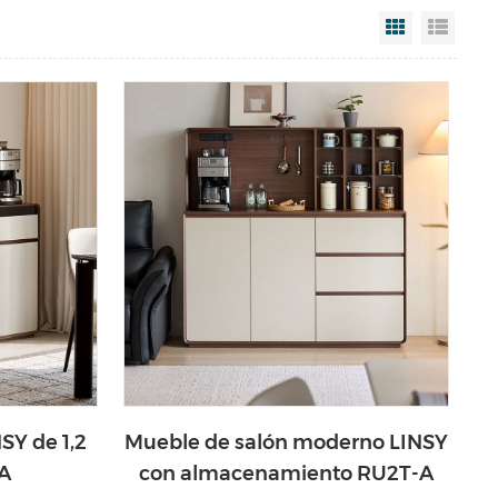
Grid View
List V
SY de 1,2
Mueble de salón moderno LINSY
A
con almacenamiento RU2T-A