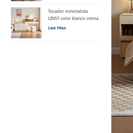
Tocador minimalista
LINSY color blanco crema
con armario UD6C-A
Lee Mas