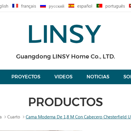
glish
français
русский
español
português
Guangdong LINSY Home Co., LTD.
PROYECTOS
VIDEOS
NOTICIAS
SO
PRODUCTOS
a
Cuarto
Cama Moderna De 1,8 M Con Cabecero Chesterfield 