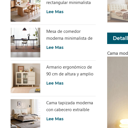
rectangular minimalista
con piedra sinterizada
Lee Mas
LH586R4-C
Mesa de comedor
moderna minimalista de
Detal
losa de piedra gris con
Lee Mas
acrílico transparente
Cama mode
RI2R-B
Armario ergonómico de
90 cm de altura y amplio
espacio de
Lee Mas
almacenamiento TN1T-A
Cama tapizada moderna
con cabecero extraíble
BC663-A
Lee Mas