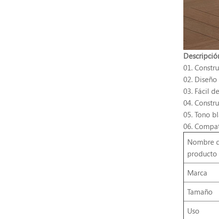
Descripció
01. Constr
02. Diseño 
03. Fácil 
04. Constr
05. Tono b
06. Compat
Nombre d
producto
Marca
Tamaño
Uso