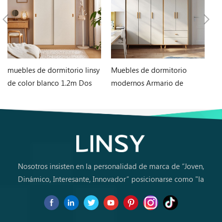
muebles de dormitorio linsy
Muebles de dormitorio
C
de color blanco 1.2m Dos
modernos Armario de
nó
puertas Armario LS466D6-A
almacenamiento de MDF
J
JC18D-A1
Nosotros insisten en la personalidad de marca de “Joven,
Dinámico, Interesante, Innovador” posicionarse como "la
marca de primera elección para jóvenes a comprar muebles
por primera vez.