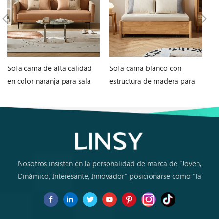
Sofá cama de alta calidad
Sofá cama blanco con
M
en color naranja para sala
estructura de madera para
en
de estar G060-A
sala de estar G076-A
in
Nosotros insisten en la personalidad de marca de “Joven,
Dinámico, Interesante, Innovador” posicionarse como "la
marca de primera elección para jóvenes a comprar muebles
por primera vez.