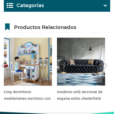
Categorías
Productos Relacionados
Linsy dormitorio
moderno sofá seccional de
Mu
mediterráneo escritorio con
esquina estilo chesterfield
si
biblioteca escritorio
en forma de l
de
integrado niño niña
o