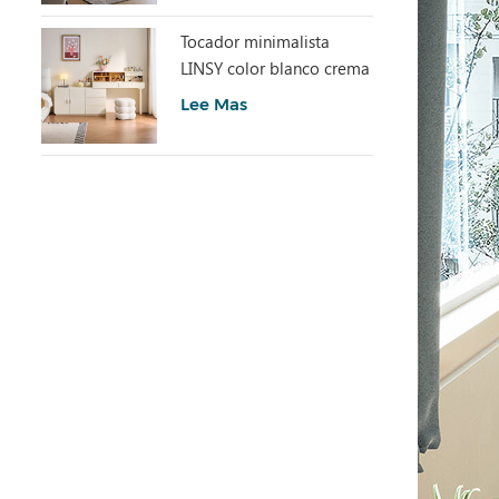
Tocador minimalista
LINSY color blanco crema
con armario UD6C-A
Lee Mas