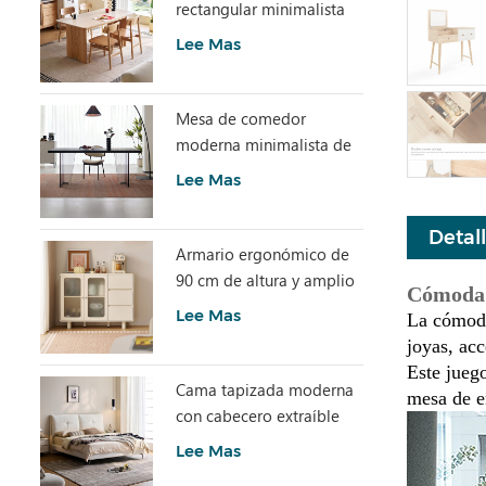
rectangular minimalista
con piedra sinterizada
Lee Mas
LH586R4-C
Mesa de comedor
moderna minimalista de
losa de piedra gris con
Lee Mas
acrílico transparente
RI2R-B
Detal
Armario ergonómico de
90 cm de altura y amplio
Cómoda y
espacio de
Lee Mas
La cómoda
almacenamiento TN1T-A
joyas, acc
Este juego
Cama tapizada moderna
mesa de e
con cabecero extraíble
BC663-A
Lee Mas