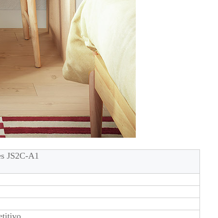
nes JS2C-A1
titivo.