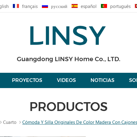
glish
français
русский
español
português
Guangdong LINSY Home Co., LTD.
PROYECTOS
VIDEOS
NOTICIAS
SO
PRODUCTOS
Cuarto
Cómoda Y Silla Originales De Color Madera Con Cajone