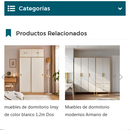
Categorías
Productos Relacionados
muebles de dormitorio linsy
Muebles de dormitorio
C
de color blanco 1.2m Dos
modernos Armario de
nó
puertas Armario LS466D6-A
almacenamiento de MDF
J
JC18D-A1