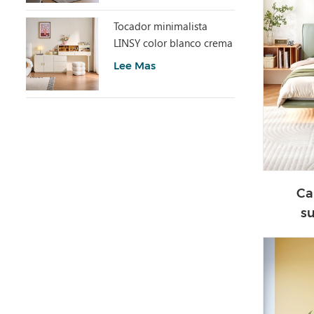
Tocador minimalista
LINSY color blanco crema
con armario UD6C-A
Lee Mas
Ca
su
cont