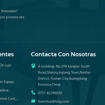
, Innovador”
por primera vez.
entes
Contacta Con Nosotras
 De Lujo
A building, No.106 Kangtai South
Road,Shatou,Jiujiang Town,Nanhai
District, Foshan City,Guangdong
n Espejo
Province,China
adera
0757-81299039
Mesa De Comedor De Mármol Contemporánea
franchise@linsy.com