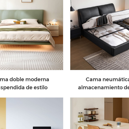
ma doble moderna
Cama neumátic
spendida de estilo
almacenamiento de
emporáneo con luces
genuino para uso dom
BC386-A
hotelero PC109