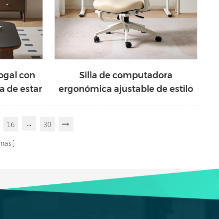
ogal con
Silla de computadora
a de estar
ergonómica ajustable de estilo
moderno LINSY BY122-A
...
16
30
inas