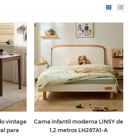
Grid View
List V
ilo vintage
Cama infantil moderna LINSY de
al para
1,2 metros LH287A1-A