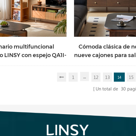
ario multifuncional
Cómoda clásica de n
 LINSY con espejo QA1I-
nueve cajones para sal
A
UW1E-A
...
1
12
13
15
14
Un total de
30
pag