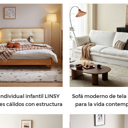
able y compacto AS8A-B
espacios de trabajo 
AS2V-A
ndividual infantil LINSY
Sofá moderno de tela
es cálidos con estructura
para la vida contem
 madera LH275A1-A
BS678-A