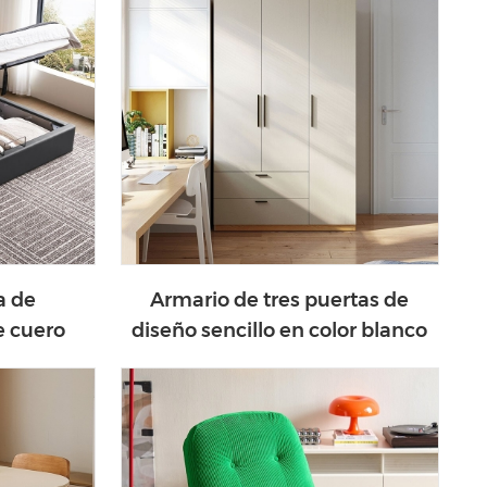
a de
Armario de tres puertas de
 cuero
diseño sencillo en color blanco
éstico y
JC16D-A
-A