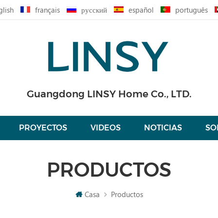
glish
français
русский
español
português
Guangdong LINSY Home Co., LTD.
PROYECTOS
VIDEOS
NOTICIAS
SO
PRODUCTOS
Casa
Productos