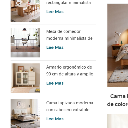
ajust
rectangular minimalista
con piedra sinterizada
Lee Mas
LH586R4-C
Mesa de comedor
moderna minimalista de
losa de piedra gris con
Lee Mas
acrílico transparente
RI2R-B
Armario ergonómico de
90 cm de altura y amplio
espacio de
Lee Mas
almacenamiento TN1T-A
Cama i
Cama tapizada moderna
de color
con cabecero extraíble
de
BC663-A
Lee Mas