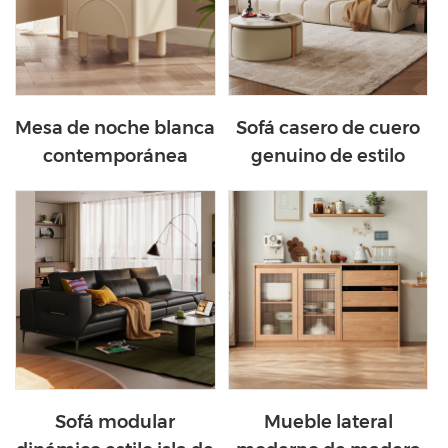
Mesa de noche blanca
Sofá casero de cuero
contemporánea
genuino de estilo
elegante mesita de
popular LINSY PS060-
noche con cajón nu1b-
A
a1
Sofá modular
Mueble lateral