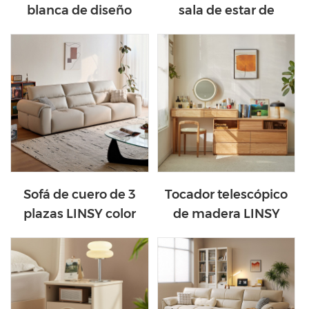
blanca de diseño
sala de estar de
moderno LINSY
diseño moderno
BS183-B
LINSY en color
naranja BS540-A
Sofá de cuero de 3
Tocador telescópico
plazas LINSY color
de madera LINSY
arena cálido BS539-A
LH261C2-A