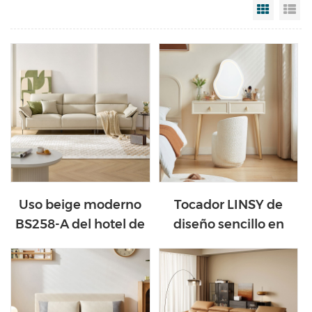
Grid Vi
Li
Uso beige moderno
Tocador LINSY de
BS258-A del hotel de
diseño sencillo en
la sala de estar del
color blanco con
sofá del cuero de Seat
espejo de nube TO3C-
del color tres
A1