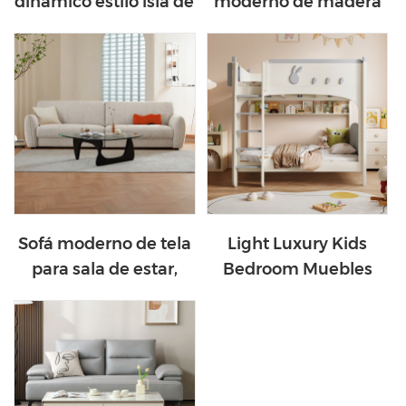
dinámico estilo isla de
moderno de madera
color negro LINSY
para sala de estar
PS817-A
OU3T-A
Sofá moderno de tela
Light Luxury Kids
para sala de estar,
Bedroom Muebles
color blanco, BS116-A
Bunk Bunk Bunk
LH235A1-A