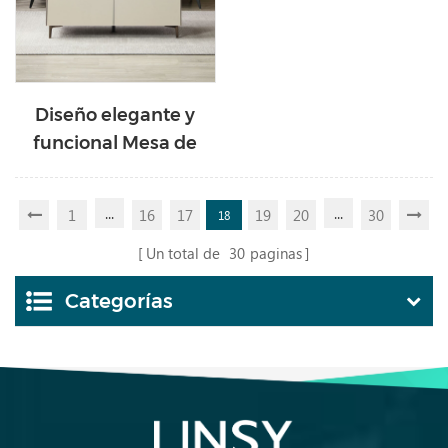
Diseño elegante y
funcional Mesa de
café rectangular
moderna SK4L-A
...
...
1
16
17
19
20
30
18
Un total de
30
paginas
Categorías