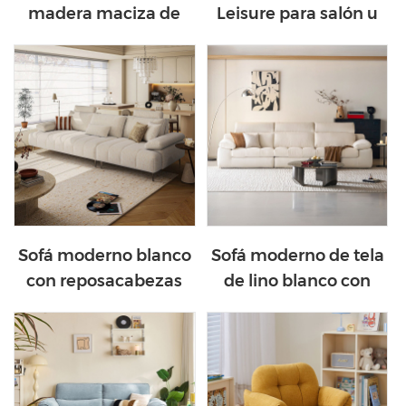
madera maciza de
Leisure para salón u
alta calidad con tela
oficina BS692-B
apta para mascotas
BC551-A
Sofá moderno blanco
Sofá moderno de tela
con reposacabezas
de lino blanco con
dinámico BS803-A
estructura interna de
madera maciza
BS813-A