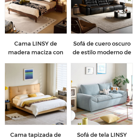
Cama LINSY de
Sofá de cuero oscuro
madera maciza con
de estilo moderno de
toma de corriente
mediados de siglo
integrada LH586A7-A
PS551-A
Cama tapizada de
Sofá de tela LINSY