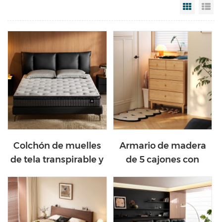
Grid Vi
Li
Colchón de muelles
Armario de madera
de tela transpirable y
de 5 cajones con
ecológico CD626A
diseño atemporal
VM1E-A