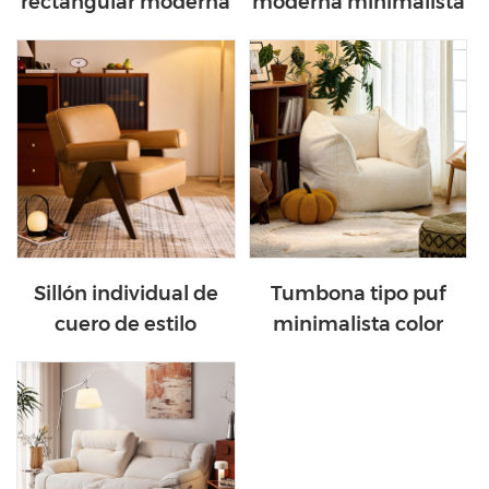
rectangular moderna
moderna minimalista
con tablero de piedra
de 2 cajones con
de primera calidad
patas de madera
YN1R-C
maciza TD170-A
Sillón individual de
Tumbona tipo puf
cuero de estilo
minimalista color
moderno de
crema blanco con tela
mediados de siglo con
TDY131-A
estructura de madera
TDY220-D