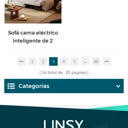
Sofá cama eléctrico
inteligente de 2
plazas G054-B
...
1
2
4
5
30
3
Un total de
30
paginas
Categorías