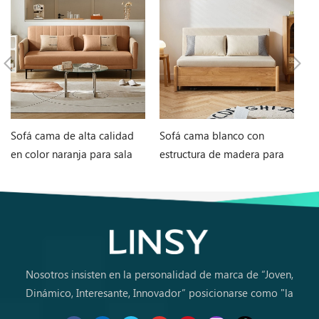
Sofá cama de alta calidad
Sofá cama blanco con
M
en color naranja para sala
estructura de madera para
en
de estar G060-A
sala de estar G076-A
in
Nosotros insisten en la personalidad de marca de “Joven,
Dinámico, Interesante, Innovador” posicionarse como "la
marca de primera elección para jóvenes a comprar muebles