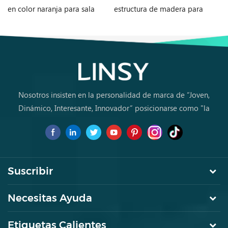
en color naranja para sala
estructura de madera para
en
de estar G060-A
sala de estar G076-A
in
Nosotros insisten en la personalidad de marca de “Joven,
Dinámico, Interesante, Innovador” posicionarse como "la
marca de primera elección para jóvenes a comprar muebles
por primera vez.
Suscribir
Necesitas Ayuda
Etiquetas Calientes