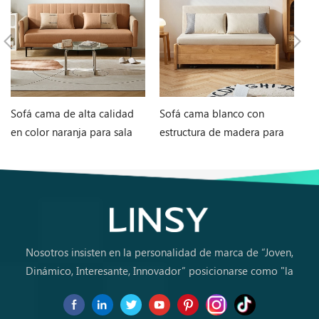
Sofá cama de alta calidad
Sofá cama blanco con
M
en color naranja para sala
estructura de madera para
en
de estar G060-A
sala de estar G076-A
in
Nosotros insisten en la personalidad de marca de “Joven,
Dinámico, Interesante, Innovador” posicionarse como "la
marca de primera elección para jóvenes a comprar muebles
por primera vez.