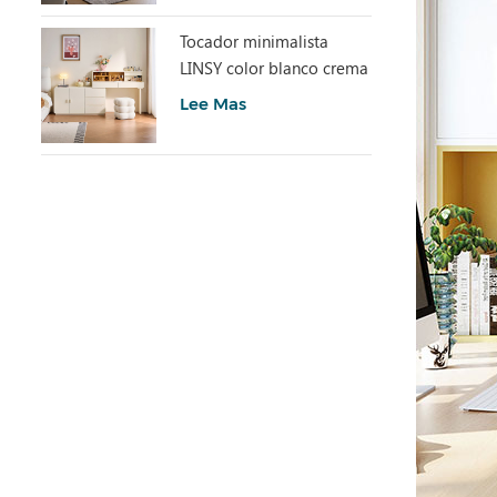
Tocador minimalista
LINSY color blanco crema
con armario UD6C-A
Lee Mas