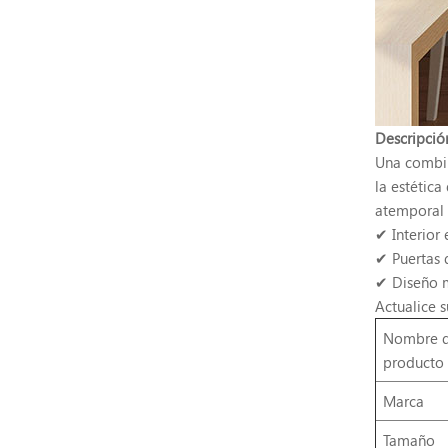
Descripció
Una combin
la estétic
atemporal 
✔ Interior
✔ Puertas 
✔ Diseño m
Actualice s
Nombre d
producto
Marca
Tamaño