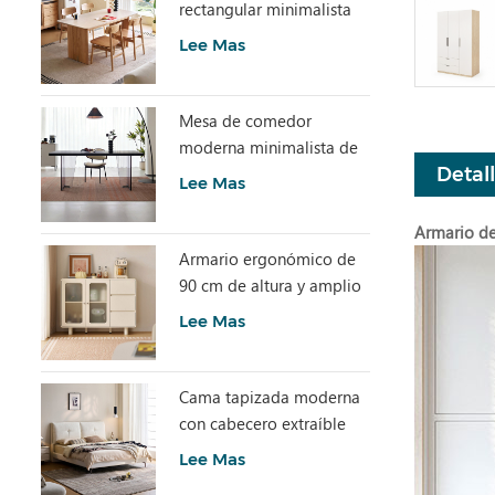
rectangular minimalista
con piedra sinterizada
Lee Mas
LH586R4-C
Mesa de comedor
moderna minimalista de
Detal
losa de piedra gris con
Lee Mas
acrílico transparente
RI2R-B
Armario de
Armario ergonómico de
90 cm de altura y amplio
espacio de
Lee Mas
almacenamiento TN1T-A
Cama tapizada moderna
con cabecero extraíble
BC663-A
Lee Mas