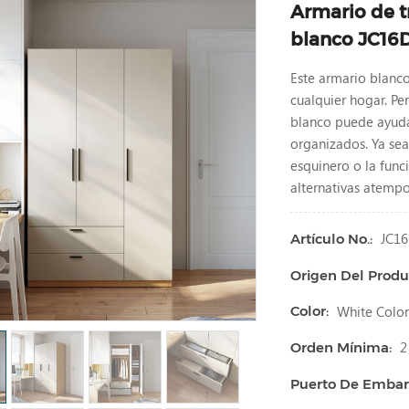
Armario de t
blanco JC16
Este armario blanco
cualquier hogar. Pe
blanco puede ayudar
organizados. Ya sea
esquinero o la func
alternativas atempo
JC1
Artículo No.:
Origen Del Produ
White Colo
Color:
2
Orden Mínima:
Puerto De Embar