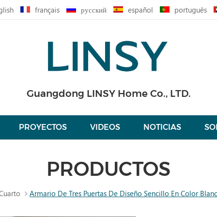
glish
français
русский
español
português
Guangdong LINSY Home Co., LTD.
PROYECTOS
VIDEOS
NOTICIAS
SO
PRODUCTOS
Cuarto
Armario De Tres Puertas De Diseño Sencillo En Color Bla