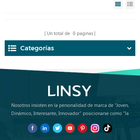
Grid Vi
Li
Un total de
0
paginas
Categorías
Nosotros insisten en la personalidad de marca de “Joven,
Dinámico, Interesante, Innovador” posicionarse como "la
marca de primera elección para jóvenes a comprar muebles
por primera vez.