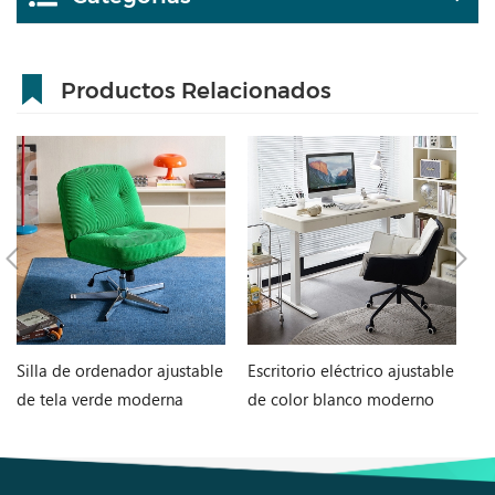
Productos Relacionados
Silla de ordenador ajustable
Escritorio eléctrico ajustable
Si
de tela verde moderna
de color blanco moderno
m
BY123-A
LINSY BG076-A
c