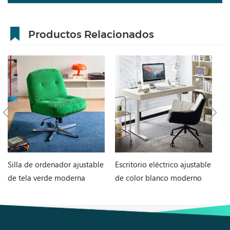
Productos Relacionados
Silla de ordenador ajustable
Escritorio eléctrico ajustable
Si
de tela verde moderna
de color blanco moderno
m
BY123-A
LINSY BG076-A
c