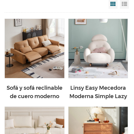
Grid Vi
Li
Sofá y sofá reclinable
Linsy Easy Mecedora
de cuero moderno
Moderna Simple Lazy
G133
Ocio Sofá Silla TDY59