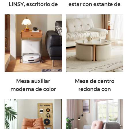
LINSY, escritorio de
estar con estante de
trabajo de madera
almacenamiento de
KQ1V-A
madera con cajones
KQ1P-A
Mesa auxiliar
Mesa de centro
moderna de color
redonda con
madera, mesa de
combinación de
centro para sala de
colores beige de
estar, KQ1J-A
nuevo estilo NU3L-B