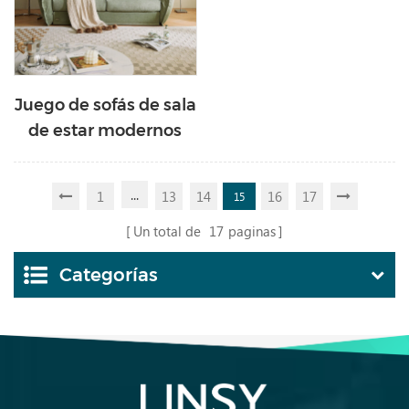
Juego de sofás de sala
de estar modernos
Sofá de lujo con tela
BS128
...
1
13
14
16
17
15
Un total de
17
paginas
Categorías