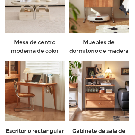
Mesa de centro
Muebles de
moderna de color
dormitorio de madera
crema de estilo único
modernos, mesita de
SV2L-A
noche pequeña con
cajones KQ2B-A
Escritorio rectangular
Gabinete de sala de