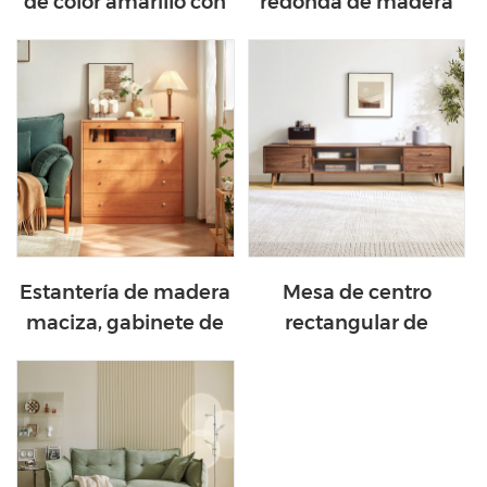
de color amarillo con
redonda de madera
sofá de dos plazas
con pedestal de color
moderno para sala de
negro para sala de
estar con cuero G026-
estar SV3L-A
A
Estantería de madera
Mesa de centro
maciza, gabinete de
rectangular de
almacenamiento para
madera, soporte para
sala de estar, KQ1X-A
TV para sala de estar
JU1M-C