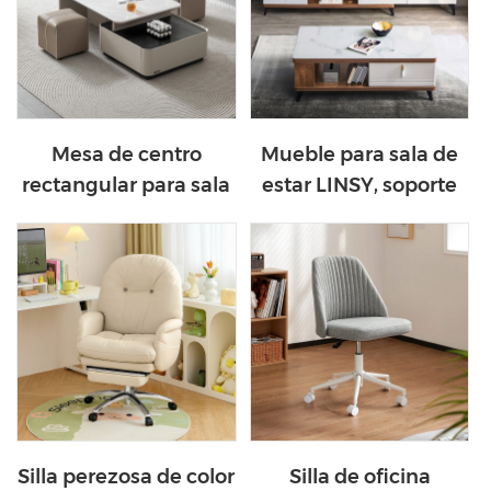
Mesa de centro
Mueble para sala de
rectangular para sala
estar LINSY, soporte
de estar LINSY
retráctil para TV
LS883L1-A
LS186M1-A
Silla perezosa de color
Silla de oficina