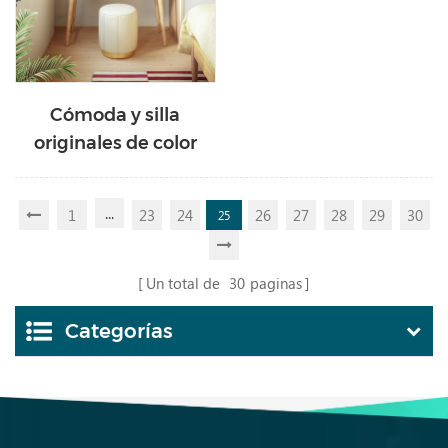
Cómoda y silla
originales de color
madera con cajones
JS2C-A1
...
1
23
24
26
27
28
29
30
25
Un total de
30
paginas
Categorías