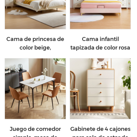
Cama de princesa de
Cama infantil
color beige,
tapizada de color rosa
encantadora cama
con cabecera de
para niños TBC180-A
corona TBC024-A
Juego de comedor
Gabinete de 4 cajones