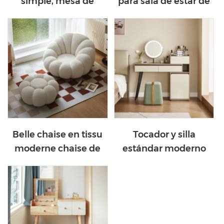
simple, mesa de
para sala de estar de
comedor rectangular
color blanco LS187E2-
y silla a la venta
A
LH200R1-A
Belle chaise en tissu
Tocador y silla
moderne chaise de
estándar moderno
sac de haricot de
LINSY con cajones
conception nordique
PA1C-A
TDY109