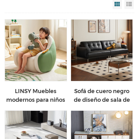
Grid Vi
Li
LINSY Muebles
Sofá de cuero negro
modernos para niños
de diseño de sala de
Sofá individual
estar de alta calidad
pequeño con tela
PS160-A
TBS371-A