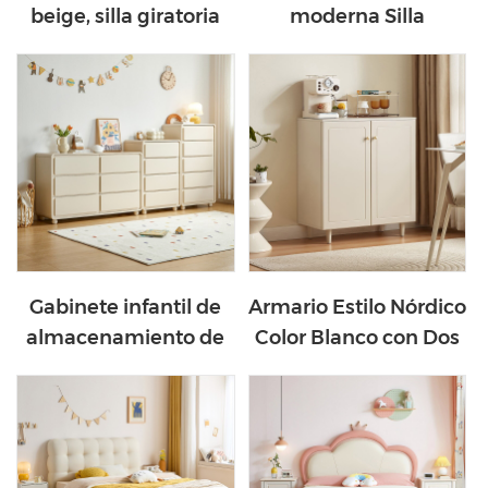
beige, silla giratoria
moderna Silla
ajustable para oficina,
giratoria para
Cahir BY082-A
computadora de tela
BY003-A
Gabinete infantil de
Armario Estilo Nórdico
almacenamiento de
Color Blanco con Dos
color beige de estilo
Puertas TE1T-A
nórdico LH185E1-A